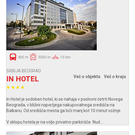
400 m
3000 m
10 km
SRBIJA BEOGRAD
Več o objektu
Več o kraju
IN HOTEL
In Hotel je sodoben hotel, ki se nahaja v poslovni četrti Novega
Beograda, v bližini največjega nakupovalnega središča na
Balkanu. Od središča mesta ga loči manj kot 10 minut vožnje.
V sklopu hotela je na voljo privatno parkirišče. Nud ...