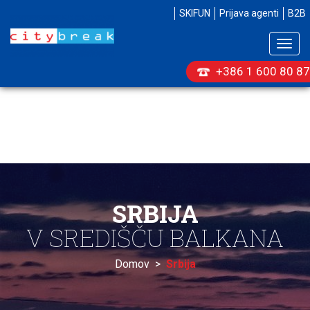
SKIFUN
Prijava agenti
B2B
Togg
navig
+386 1 600 80 87
SRBIJA
V SREDIŠČU BALKANA
Domov
>
Srbija