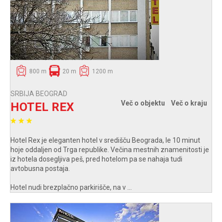
800 m
20 m
1200 m
SRBIJA BEOGRAD
Več o objektu
Več o kraju
HOTEL REX
Hotel Rex je eleganten hotel v središču Beograda, le 10 minut
hoje oddaljen od Trga republike. Večina mestnih znamenitosti je
iz hotela dosegljiva peš, pred hotelom pa se nahaja tudi
avtobusna postaja.
Hotel nudi brezplačno parkirišče, na v ...