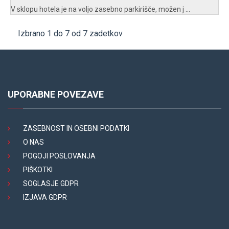
V sklopu hotela je na voljo zasebno parkirišče, možen j ...
Izbrano 1 do 7 od 7 zadetkov
UPORABNE POVEZAVE
ZASEBNOST IN OSEBNI PODATKI
O NAS
POGOJI POSLOVANJA
PIŠKOTKI
SOGLASJE GDPR
IZJAVA GDPR