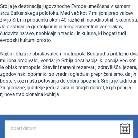
Srbija je destinacija jugovzhodne Evrope umeščena v samem
srcu Balkanskega polotoka. Med več kot 7 milijoni prebivalcev
živijo Srbi in pripadniki okoli 40 različnih narodnostnih skupnosti.
Je destinacija gostoljubnih in temperamentnih veseljakov,
čudovite narave, neobičajnih tradicij in kulture, ki bogati tudi
evropski kulturni prosto.
Najbolj blizu je obiskovalcem metropola Beograd s približno dva
milijona prebivalci, vendar je Srbija destinacija, ki ponuja več kot
le obisk metropole. Številni naravni rezervati, zdravilišča, jezera,
zgodovinski opomniki so vredni ogleda in prepričani smo, da jih
boste skozi naša potovanja do dobra spoznali. Srbija je tudi kraj
za gurmane, ljubitelje jedi iz žara in drugih dobrot, ki jih ponuja
njihova tradicionalna kuhinja.