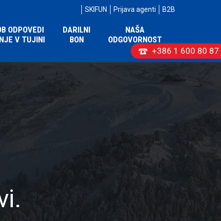
SKIFUN
Prijava agenti
B2B
OB ODPOVEDI
DARILNI
NAŠA
NJE V TUJINI
BON
ODGOVORNOST
+386 1 600 80 87
vi.