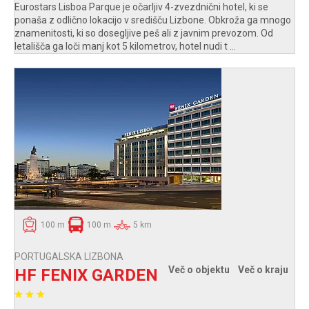
Eurostars Lisboa Parque je očarljiv 4-zvezdnični hotel, ki se
ponaša z odlično lokacijo v središču Lizbone. Obkroža ga mnogo
znamenitosti, ki so dosegljive peš ali z javnim prevozom. Od
letališča ga loči manj kot 5 kilometrov, hotel nudi t ...
100 m
100 m
5 km
PORTUGALSKA LIZBONA
Več o objektu
Več o kraju
HF FENIX GARDEN