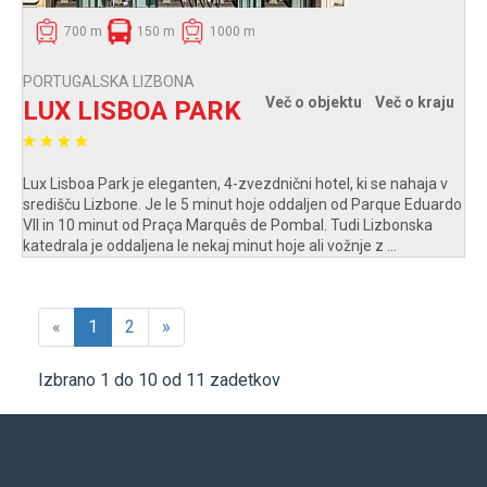
700 m
150 m
1000 m
PORTUGALSKA LIZBONA
Več o objektu
Več o kraju
LUX LISBOA PARK
Lux Lisboa Park je eleganten, 4-zvezdnični hotel, ki se nahaja v
središču Lizbone. Je le 5 minut hoje oddaljen od Parque Eduardo
VII in 10 minut od Praça Marquês de Pombal. Tudi Lizbonska
katedrala je oddaljena le nekaj minut hoje ali vožnje z ...
«
1
2
»
Izbrano 1 do 10 od 11 zadetkov