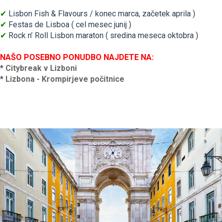
✔
Lisbon Fish & Flavours / konec marca, začetek aprila )
✔
Festas de Lisboa ( cel mesec junij )
✔
Rock n’ Roll Lisbon maraton ( sredina meseca oktobra )
NAŠO POSEBNO PONUDBO NAJDETE NA:
*
Citybreak v Lizboni
*
Lizbona - Krompirjeve počitnice