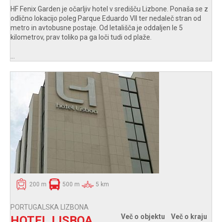
HF Fenix Garden je očarljiv hotel v središču Lizbone. Ponaša se z
odlično lokacijo poleg Parque Eduardo VII ter nedaleč stran od
metro in avtobusne postaje. Od letališča je oddaljen le 5
kilometrov, prav toliko pa ga loči tudi od plaže.
...
200 m
500 m
5 km
PORTUGALSKA LIZBONA
Več o objektu
Več o kraju
HOTEL LISBOA