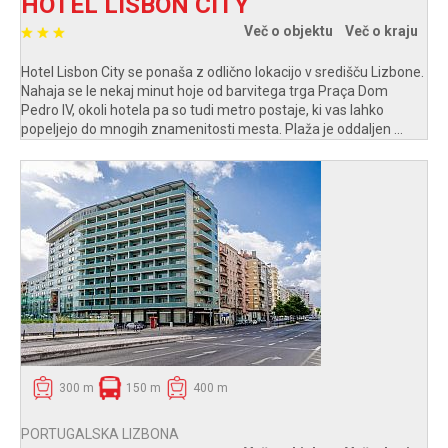
HOTEL LISBON CITY
Več o objektu
Več o kraju
Hotel Lisbon City se ponaša z odlično lokacijo v središču Lizbone.
Nahaja se le nekaj minut hoje od barvitega trga Praça Dom
Pedro IV, okoli hotela pa so tudi metro postaje, ki vas lahko
popeljejo do mnogih znamenitosti mesta. Plaža je oddaljen ...
300 m
150 m
400 m
PORTUGALSKA LIZBONA