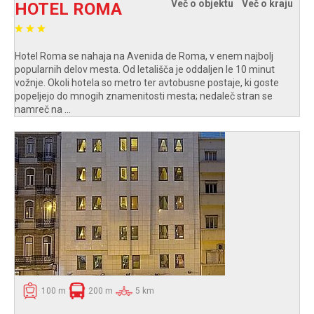
Več o objektu
Več o kraju
HOTEL ROMA
Hotel Roma se nahaja na Avenida de Roma, v enem najbolj
popularnih delov mesta. Od letališča je oddaljen le 10 minut
vožnje. Okoli hotela so metro ter avtobusne postaje, ki goste
popeljejo do mnogih znamenitosti mesta; nedaleč stran se
namreč na ...
100 m
200 m
5 km