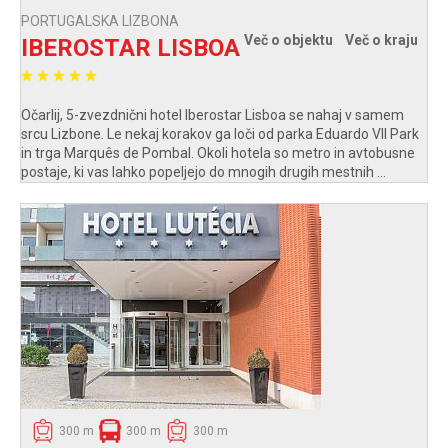
PORTUGALSKA LIZBONA
Več o objektu
Več o kraju
IBEROSTAR LISBOA
Očarlij, 5-zvezdnični hotel Iberostar Lisboa se nahaj v samem
srcu Lizbone. Le nekaj korakov ga loči od parka Eduardo VII Park
in trga Marquês de Pombal. Okoli hotela so metro in avtobusne
postaje, ki vas lahko popeljejo do mnogih drugih mestnih ...
300 m
300 m
300 m