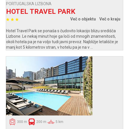
PORTUGALSKA LIZBONA
HOTEL TRAVEL PARK
Več o objektu
Več o kraju
Hotel Travel Park se ponaša s čudovito lokacijo blizu središča
Lizbone. Le nekaj minut hoje ga loči od mnogih znamenitosti,
okoli hotela pa je na voljo tudi javni prevoz. Najbližje letališče je
manj kot 5 kilometrov stran, v hotelu pa je na v ...
300 m
200 m
5 km