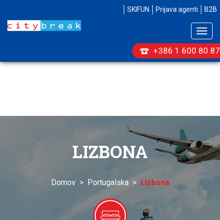
SKIFUN
Prijava agenti
B2B
Togg
navig
+386 1 600 80 87
LIZBONA
Domov
>
Portugalska
>
Lizbona