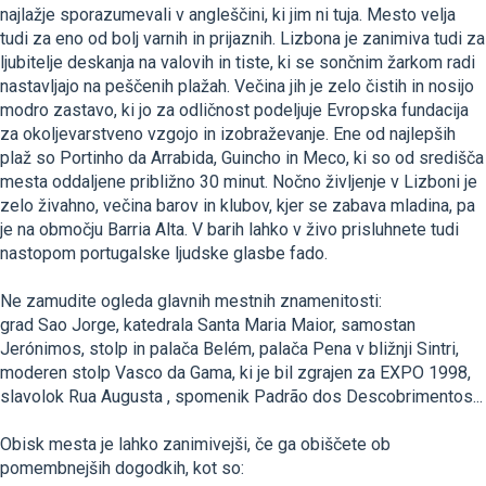
najlažje sporazumevali v angleščini, ki jim ni tuja. Mesto velja
tudi za eno od bolj varnih in prijaznih. Lizbona je zanimiva tudi za
ljubitelje deskanja na valovih in tiste, ki se sončnim žarkom radi
nastavljajo na peščenih plažah. Večina jih je zelo čistih in nosijo
modro zastavo, ki jo za odličnost podeljuje Evropska fundacija
za okoljevarstveno vzgojo in izobraževanje. Ene od najlepših
plaž so Portinho da Arrabida, Guincho in Meco, ki so od središča
mesta oddaljene približno 30 minut. Nočno življenje v Lizboni je
zelo živahno, večina barov in klubov, kjer se zabava mladina, pa
je na območju Barria Alta. V barih lahko v živo prisluhnete tudi
nastopom portugalske ljudske glasbe fado.
Ne zamudite ogleda glavnih mestnih znamenitosti:
grad Sao Jorge, katedrala Santa Maria Maior, samostan
Jerónimos, stolp in palača Belém, palača Pena v bližnji Sintri,
moderen stolp Vasco da Gama, ki je bil zgrajen za EXPO 1998,
slavolok Rua Augusta , spomenik Padrão dos Descobrimentos...
Obisk mesta je lahko zanimivejši, če ga obiščete ob
pomembnejših dogodkih, kot so: