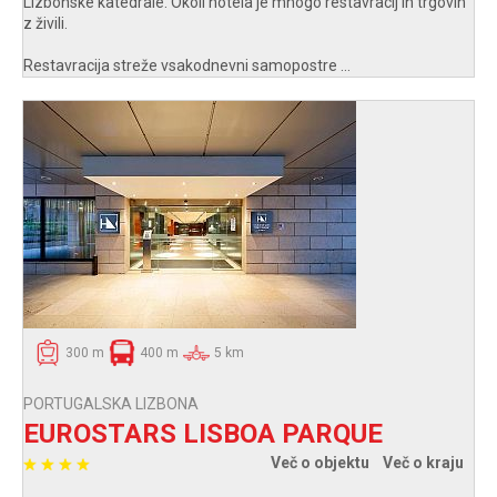
Lizbonske katedrale. Okoli hotela je mnogo restavracij in trgovin
z živili.
Restavracija streže vsakodnevni samopostre ...
300 m
400 m
5 km
PORTUGALSKA LIZBONA
EUROSTARS LISBOA PARQUE
Več o objektu
Več o kraju