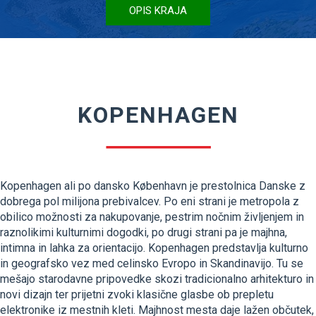
OPIS KRAJA
KOPENHAGEN
Kopenhagen ali po dansko København je prestolnica Danske z
dobrega pol milijona prebivalcev. Po eni strani je metropola z
obilico možnosti za nakupovanje, pestrim nočnim življenjem in
raznolikimi kulturnimi dogodki, po drugi strani pa je majhna,
intimna in lahka za orientacijo. Kopenhagen predstavlja kulturno
in geografsko vez med celinsko Evropo in Skandinavijo. Tu se
mešajo starodavne pripovedke skozi tradicionalno arhitekturo in
novi dizajn ter prijetni zvoki klasične glasbe ob prepletu
elektronike iz mestnih kleti. Majhnost mesta daje lažen občutek,