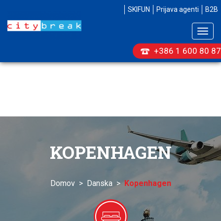
SKIFUN
Prijava agenti
B2B
Togg
navig
+386 1 600 80 87
KOPENHAGEN
Domov
>
Danska
>
Kopenhagen