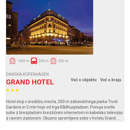
1300 m
200 m
200 m
DANSKA KOPENHAGEN
Več o objektu
Več o kraju
GRAND HOTEL
Hotel stoji v središču mesta, 200 m zabaviščnega parka Tivoli
Gardens in 5 min hoje od trga Rådhuspladsen. Ponuja svetle
sobe z brezplačnim brezžičnim internetom in kabelsko televizijo
z ravnim zaslonom. Okusno opremljene sobe v hotelu Grand ...