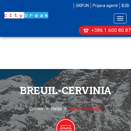
SKIFUN
Prijava agenti
B2B
Togg
navig
+386 1 600 80 87
BREUIL-CERVINIA
Domov
>
Italija
>
Breuil-Cervinia