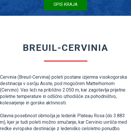
OPIS KRAJA
BREUIL-CERVINIA
Cervinia (Breuil-Cervinia) poleti postane izjemna visokogorska
destinacija v osrčju Aoste, pod mogočnim Matterhornom
(Cervino). Vas leži na približno 2.050 m, kar zagotavlja prijetne
poletne temperature in odlično izhodišče za pohodništvo,
kolesarjenje in gorske aktivnosti.
Glavna posebnost območja je ledenik Plateau Rosa (do 3.883
m), kjer je tudi poleti možno smučanje, kar Cervinio uvršča med
redke evropske destinacije z ledeniško celoletno ponudbo.