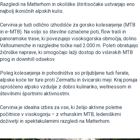
Razgledi na Matterhorn in okoliške štiritisočake ustvarjajo eno
najbolj ikoničnih alpskih kulis.
Cervinia je tudi odlično izhodišče za gorsko kolesarjenje (MTB
in e-MTB). Na voljo so številne označene poti, flow traili in
panoramske trase, ki povezujejo visokogorska območja, dolino
Valtournenche in razgledne točke nad 2.000 m. Poleti obratujejo
žičniške naprave, ki omogočajo lažji dostop do višinskih MTB
prog in downhill odsekov.
Poleg kolesarjenja in pohodništva so priljubljene tudi ferate,
alpske koče ter ture proti Zermattu in švicarski meji. Kraj ponuja
sproščeno alpsko vzdušje z dobro kulinariko, wellnessom in
številnimi športnimi aktivnostmi.
Cervinia je idealna izbira za vse, ki želijo aktivne poletne
počitnice v visokogorju – z vrhunskim MTB, ledeniškimi
doživetji in spektakularnimi razgledi na Matterhorn.