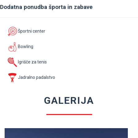
Dodatna ponudba športa in zabave
Športni center
Bowling
Igrišče za tenis
Jadralno padalstvo
GALERIJA