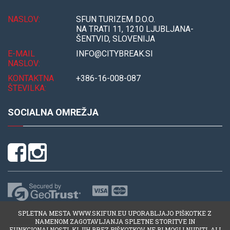
NASLOV:
SFUN TURIZEM D.O.O.
NA TRATI 11, 1210 LJUBLJANA-
ŠENTVID, SLOVENIJA
E-MAIL
INFO@CITYBREAK.SI
NASLOV:
KONTAKTNA
+386-16-008-087
ŠTEVILKA:
SOCIALNA OMREŽJA
SPLETNA MESTA WWW.SKIFUN.EU UPORABLJAJO PIŠKOTKE Z
NAMENOM ZAGOTAVLJANJA SPLETNE STORITVE IN
FUNKCIONALNOSTI, KI JIH BREZ PIŠKOTKOV NE BI MOGLI NUDITI. ALI